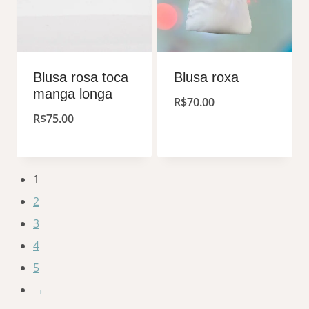
Blusa rosa toca
Blusa roxa
manga longa
R$
70.00
R$
75.00
1
2
3
4
5
→