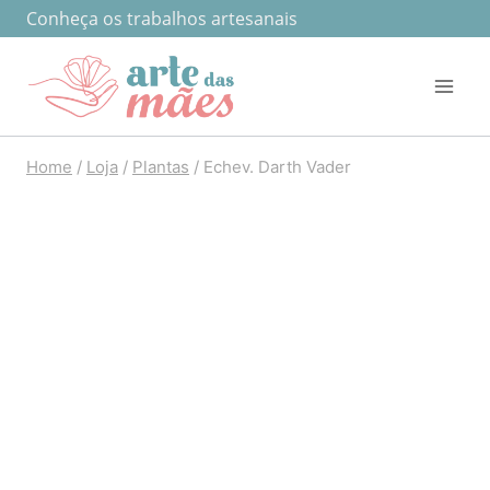
Pular
Conheça os trabalhos artesanais
para
o
Conteúdo
Home
/
Loja
/
Plantas
/
Echev. Darth Vader